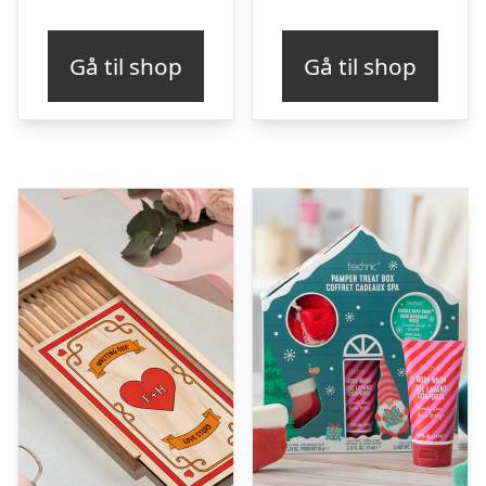
oprindelige
aktu
pris
pris
Gå til shop
Gå til shop
var:
er:
kr. 129,00.
kr. 8