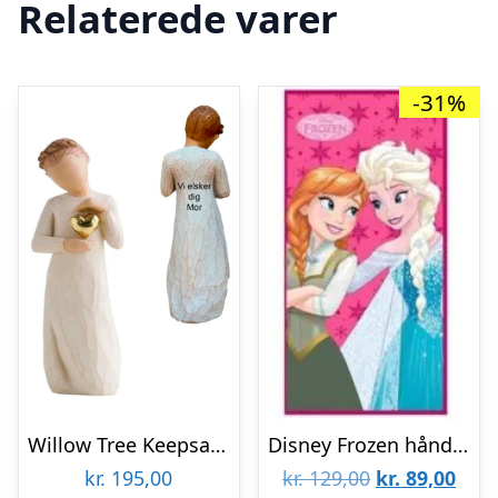
Relaterede varer
-31%
Willow Tree Keepsake
Disney Frozen håndklæde
Den
Den
kr.
195,00
kr.
129,00
kr.
89,00