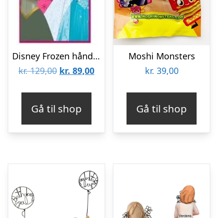
Disney Frozen håndklæde
Moshi Monsters
Den
Den
kr.
129,00
kr.
89,00
kr.
39,00
oprindelige
aktuelle
pris
pris
Gå til shop
Gå til shop
var:
er:
kr. 129,00.
kr. 89,00.