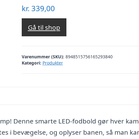
kr.
339,00
Gå til shop
Varenummer (SKU):
8948515756165293840
Kategori:
Produkter
kamp! Denne smarte LED-fodbold gør hver ka
tes i bevægelse, og oplyser banen, så man ka