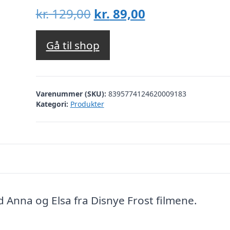
Den
Den
kr.
129,00
kr.
89,00
oprindelige
aktuelle
pris
pris
Gå til shop
var:
er:
kr. 129,00.
kr. 89,00.
Varenummer (SKU):
8395774124620009183
Kategori:
Produkter
Anna og Elsa fra Disnye Frost filmene.