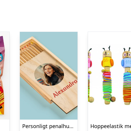
s
Personligt penalhus med foto & tekst