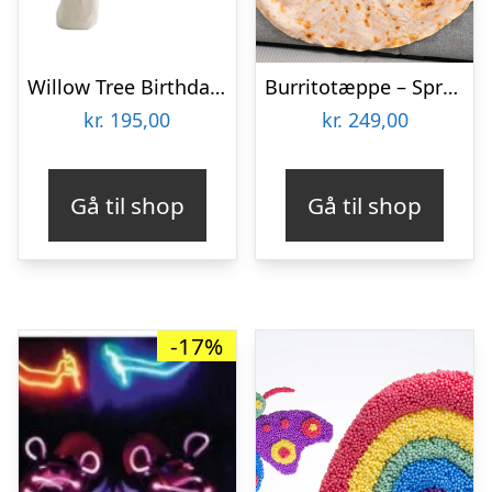
Willow Tree Birthday Girl
Burritotæppe – Spralla
kr.
195,00
kr.
249,00
Gå til shop
Gå til shop
-17%